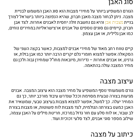
סוג האבן
הגורם המשפיע ביותר על מחירי מצבות הוא סוג האבן המשמש לבניית
מצבה. ניתן לבחור מצבה מאבן חברון, שהיא הנפוצה ביותר בישראל לצורך
בניית
והיא גם נחשבת זולה יחסית לאבנים אחרות. לצד אבן
מצבות אבן
חברון, קיימים גם סוגים נוספים של אבנים ארצישראליות במחירים נוחים,
כמו אבן גלילית, או אבן עצמון.
קיים טווח רחב מאוד של מחירי אבנים למצבות, כאשר בקצה השני של
הסקאלה אפשר למצוא חומרי גלם יקרים הרבה יותר כמו אבן בזלת, או
גרניט, או אבנים אחרות – נדירות, מיובאות מחו”ל שמחירן גבוה ולכן גם
מחיר המצבה עולה בהתאמה.
עיצוב מצבה
גורם משמעותי נוסף המשפיע על מחיר מצבה הוא עיצוב המצבה. אבנים
מגיעות בצורה טבעית מסוימת וככל שנדרש עיבוד מורכב יותר, כך גם
המחיר יעלה. כך למשל, אפשר למצוא מצבות בעיצוב טבעי, שמשאיר את
האבן כמעט בצורתה הגולמית, לצד מצבות לוח פשוטות, או מצבות בצורת
לב שבור, או לוח סלע עם חור גדול במרכזו, חריטת מילים על האבן עצמה,
שילוב מספר סוגי אבנים, לצד סלעי זכוכית ועוד.
כיתוב על מצבה