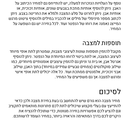
נוסף על העלויות הנזכרות למעלה, יש להתייחס גם למחיר הכיתוב על
האבן. ניתן להוסיף אותיות מתכת בצבעים שונים, אותיות זכוכית, או
אותיות אבן. ניתן לחרוט על סלע המצבה ולמלא את החריטה בצבע. ניתן
לכתוב מספר מינימלי של מילים או להכביר במילים ולהוסיף ציטוט מרגש
המייצג נאמנה את רוחו של הנפטר ועוד. לכל בחירה יש גם השפעה על
המחיר.
תוספות למצבה
מקובל להזמין תוספות שונות לעיצובי מצבות, שמטרתן לתת אופי מיוחד
לעיצוב המצבה, או לתת ביטוי לרוחו המיוחדת של הנפטר. ניתן להוסיף
אגרטל אבן, או בית נר וניתן גם להזמין עיצובים אומנותיים מיוחדים, כמו
שילוב סוקולנטים (צמחים טבעיים עמידים במיוחד) בתוך האבן, שילוב
אבני זכוכית, אלמנטים ממתכת ועוד. כל אלה יכולים לתת אופי אישי
ומרגש למצבה אך גם משפיעים על המחיר.
לסיכום
מחיר מצבה הוא גורם שיש להתחשב בו בעת בחירת מצבה ולכן כדאי
להתייעץ עם בעלי מקצוע שיכולים לתת לכם פתרונות מותאמים לתקציב
וגם להציע לכם אפשרויות בחירה מגוונות, כדי שתוכלו להנציח את
היקרים לכם בדרך המתאימה והראויה ביותר, במחיר העומד לרשותכם.