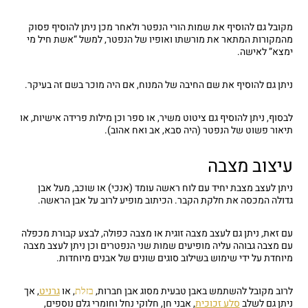
מקובל גם להוסיף את שמות הורי הנפטר ולאחר מכן ניתן להוסיף פסוק
מהמקורות המתאר את מורשתו ואופיו של הנפטר, למשל “אשת חיל מי
ימצא” לאישה.
ניתן גם להוסיף את שם החיבה של המנוח, אם היה מוכר בשם זה בעיקר.
לבסוף, ניתן להוסיף גם ציטוט משיר, או ספר וכן מילות פרידה אישיות, או
תיאור פשוט של הנפטר (היה סבא, אב ואח אהוב).
עיצוב מצבה
ניתן לעצב מצבת יחיד עם לוח ראשה עומד (אנכי) או שוכב, מעל אבן
גדולה המכסה את חלקת הקבר. הכיתוב מופיע לרוב על אבן הראשה.
עם זאת, ניתן גם לעצב מצבה זוגית או מצבה כפולה, לבצע קבורת מכפלה
עם מצבה גבוהה עליה מופיעים שמות שני הנפטרים וכן ניתן לעצב מצבה
מיוחדת על ידי שימוש בשילוב סוגים שונים של אבנים מיוחדות.
לרוב מקובל להשתמש באבן טבעית מסוג אבן חברות,
, או
גרניט
, אך
בזלת
ניתן גם לשלב
סלע זכוכית
, אבני חן, חלוקי נחל וחומרי גלם נוספים,