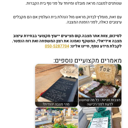
שנותנים למצבה מראה מובלט ומיוחד על פני נוף בית הקברות.
עם זאת, מומלץ לבדוק מראש מול הנהלת בית העלמין אם הם מקבלים
עיצובים כאלה, לפני הזמנת המצבה.
לסיכום, צוות אתר מצבה.קום מציעים ייעוץ מקצועי בבחירת עיצוב
מצבה אידיאלי, המשקף נאמנה את רצון המשפחה ואת רוח הנפטר.
לקבלת מידע נוסף, חייגו אלינו:
050-5287704
מאמרים מקצועיים נוספים:
מצבות זוגיות - כל מה שחשוב
לדעת לפני רכישה
מהי מצבה יהודית?