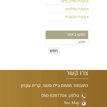
מצבות מסלע גבישי
מצבות מסלעים
מצבות מעוצבות
חפש באתר
צרו קשר
כתובתנו: מתחם בילו סנטר, קרית עקרון
טלפון: 050-5287704
See Map