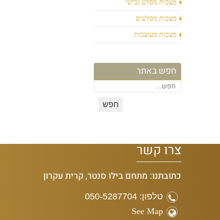
מצבות מסלע גבישי
מצבות מסלעים
מצבות מעוצבות
חפש באתר
צרו קשר
כתובתנו: מתחם בילו סנטר, קרית עקרון
טלפון: 050-5287704
See Map