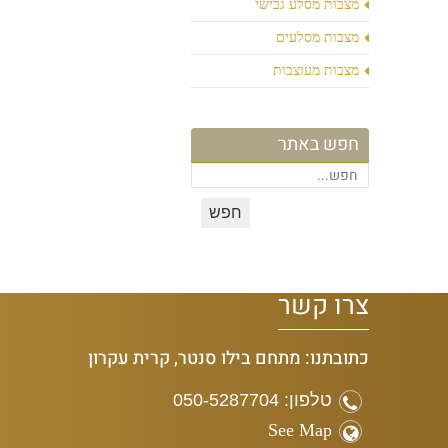
מצבות מסלע גבישי
מצבות מסלעים
מצבות מעוצבות
חפש באתר
צרו קשר
כתובתנו: מתחם בילו סנטר, קרית עקרון
טלפון: 050-5287704
See Map