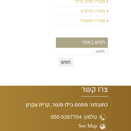
מצבות מסלע גבישי
מצבות מסלעים
מצבות מעוצבות
חפש באתר
צרו קשר
כתובתנו: מתחם בילו סנטר, קרית עקרון
טלפון: 050-5287704
See Map