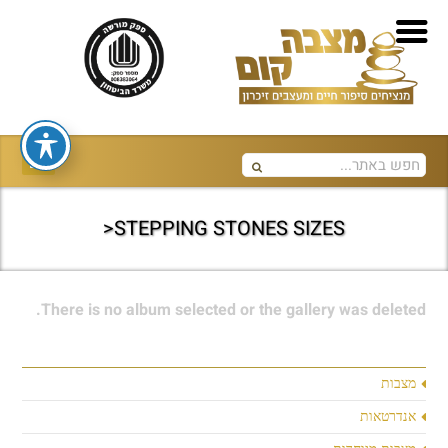
STEPPING STONES SIZES<
There is no album selected or the gallery was deleted.
מצבות
אנדרטאות