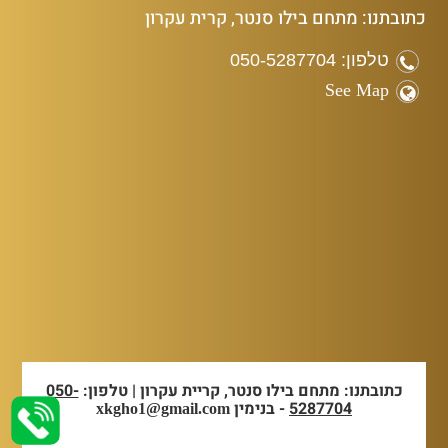
כתובתנו: מתחם בילו סנטר, קרית עקרון
טלפון: 050-5287704
See Map
כתובתנו: מתחם בילו סנטר, קריית עקרון | טלפון:
050-
5287704
- בנימין
xkgho1@gmail.com