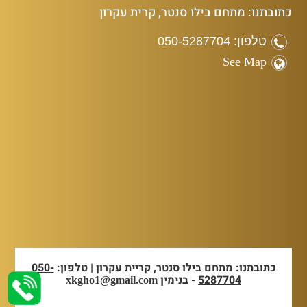
כתובתנו: מתחם בילו סנטר, קרית עקרון
טלפון: 050-5287704
See Map
כתובתנו: מתחם בילו סנטר, קריית עקרון | טלפון:
050-
5287704
- בנימין
xkgho1@gmail.com