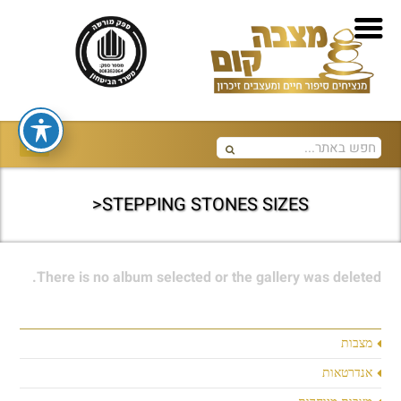
STEPPING STONES SIZES<
There is no album selected or the gallery was deleted.
מצבות
אנדרטאות