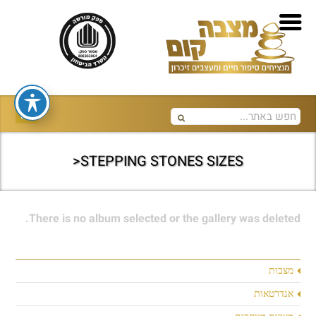
STEPPING STONES SIZES<
There is no album selected or the gallery was deleted.
מצבות
אנדרטאות