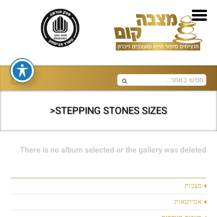
STEPPING STONES SIZES<
There is no album selected or the gallery was deleted.
מצבות
אנדרטאות