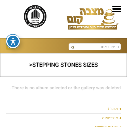
STEPPING STONES SIZES<
There is no album selected or the gallery was deleted.
מצבות
אנדרטאות