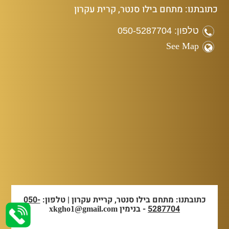
כתובתנו: מתחם בילו סנטר, קרית עקרון
טלפון: 050-5287704
See Map
כתובתנו: מתחם בילו סנטר, קריית עקרון | טלפון:
050-
5287704
- בנימין
xkgho1@gmail.com