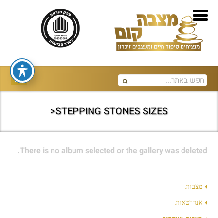
STEPPING STONES SIZES<
There is no album selected or the gallery was deleted.
מצבות
אנדרטאות