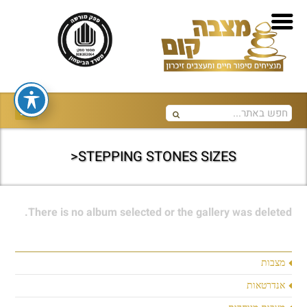
STEPPING STONES SIZES<
There is no album selected or the gallery was deleted.
מצבות
אנדרטאות