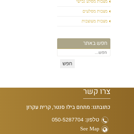
מצבות מסלע גבישי
מצבות מסלעים
מצבות מעוצבות
חפש באתר
צרו קשר
כתובתנו: מתחם בילו סנטר, קרית עקרון
טלפון: 050-5287704
See Map