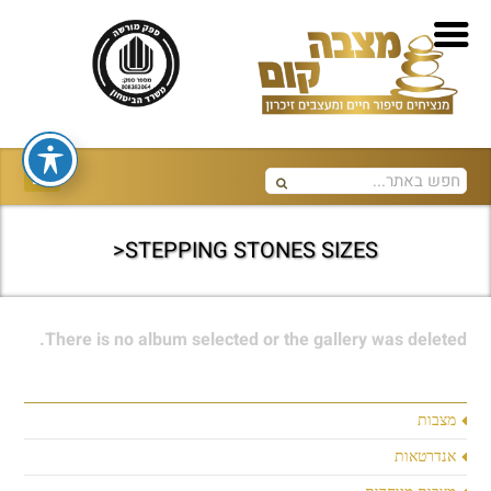
STEPPING STONES SIZES<
There is no album selected or the gallery was deleted.
מצבות
אנדרטאות