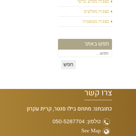
מצבות מסלע גבישי
מצבות מסלעים
מצבות מעוצבות
חפש באתר
צרו קשר
כתובתנו: מתחם בילו סנטר, קרית עקרון
טלפון: 050-5287704
See Map