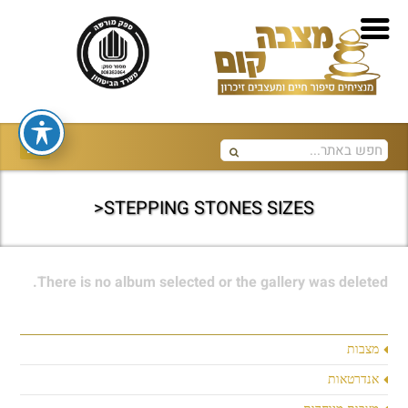
STEPPING STONES SIZES<
There is no album selected or the gallery was deleted.
מצבות
אנדרטאות