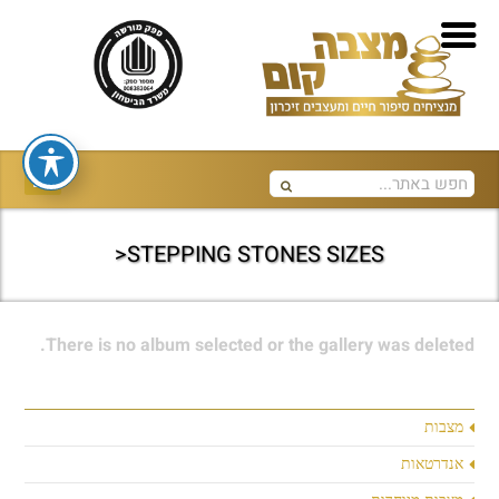
STEPPING STONES SIZES<
There is no album selected or the gallery was deleted.
מצבות
אנדרטאות