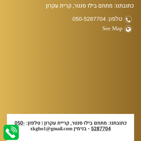
כתובתנו: מתחם בילו סנטר, קרית עקרון
טלפון: 050-5287704
See Map
כתובתנו: מתחם בילו סנטר, קריית עקרון | טלפון:
050-
5287704
- בנימין
xkgho1@gmail.com