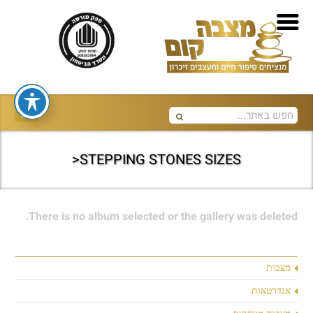
STEPPING STONES SIZES<
There is no album selected or the gallery was deleted.
מצבות
אנדרטאות