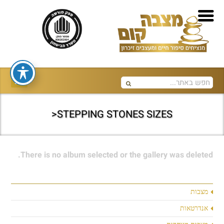
STEPPING STONES SIZES<
There is no album selected or the gallery was deleted.
מצבות
אנדרטאות