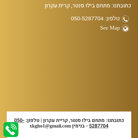
כתובתנו: מתחם בילו סנטר, קרית עקרון
טלפון: 050-5287704
See Map
כתובתנו: מתחם בילו סנטר, קריית עקרון | טלפון:
050-
5287704
- בנימין
xkgho1@gmail.com