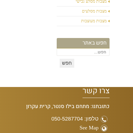
מצבות מסלע גבישי
מצבות מסלעים
מצבות מעוצבות
חפש באתר
צרו קשר
כתובתנו: מתחם בילו סנטר, קרית עקרון
טלפון: 050-5287704
See Map