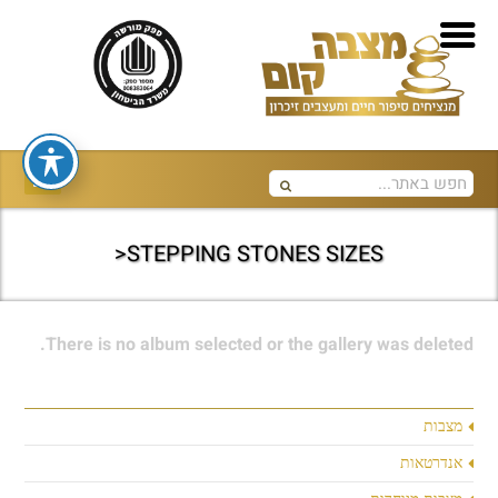
STEPPING STONES SIZES<
There is no album selected or the gallery was deleted.
מצבות
אנדרטאות