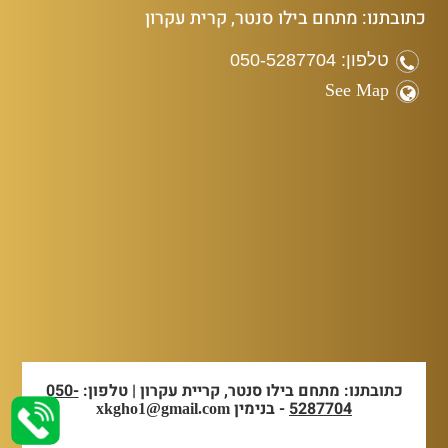
כתובתנו: מתחם בילו סנטר, קרית עקרון
טלפון: 050-5287704
See Map
כתובתנו: מתחם בילו סנטר, קריית עקרון | טלפון:
050-
5287704
- בנימין
xkgho1@gmail.com