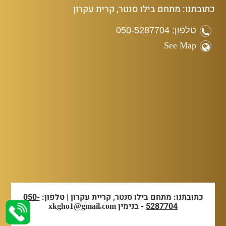
כתובתנו: מתחם בילו סנטר, קרית עקרון
טלפון: 050-5287704
See Map
כתובתנו: מתחם בילו סנטר, קריית עקרון | טלפון:
050-
5287704
- בנימין
xkgho1@gmail.com