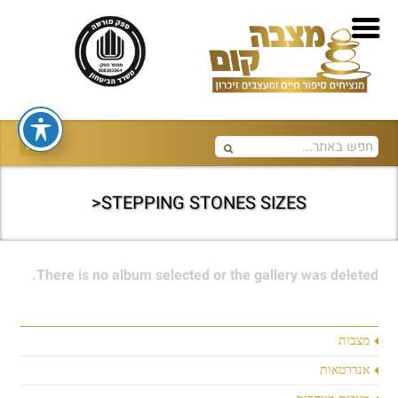
STEPPING STONES SIZES<
There is no album selected or the gallery was deleted.
מצבות
אנדרטאות