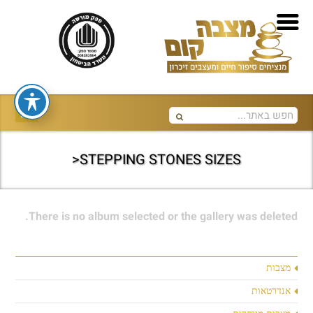
STEPPING STONES SIZES<
There is no album selected or the gallery was deleted.
מצבות
אנדרטאות