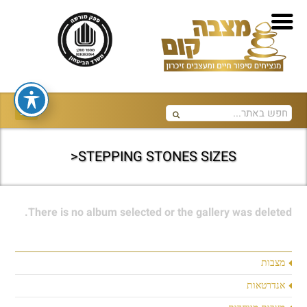
STEPPING STONES SIZES<
There is no album selected or the gallery was deleted.
מצבות
אנדרטאות