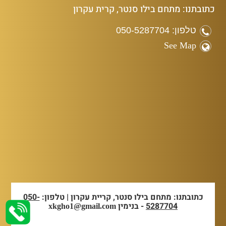
כתובתנו: מתחם בילו סנטר, קרית עקרון
טלפון: 050-5287704
See Map
כתובתנו: מתחם בילו סנטר, קריית עקרון | טלפון:
050-
5287704
- בנימין
xkgho1@gmail.com