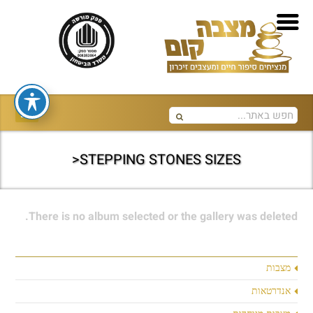
STEPPING STONES SIZES<
There is no album selected or the gallery was deleted.
מצבות
אנדרטאות