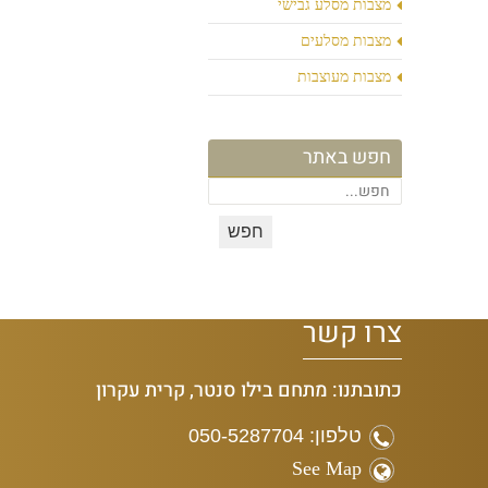
מצבות מסלע גבישי
מצבות מסלעים
מצבות מעוצבות
חפש באתר
צרו קשר
כתובתנו: מתחם בילו סנטר, קרית עקרון
טלפון: 050-5287704
See Map