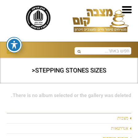
STEPPING STONES SIZES<
There is no album selected or the gallery was deleted.
מצבות
אנדרטאות