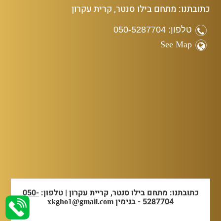
כתובתנו: מתחם בילו סנטר, קרית עקרון
טלפון: 050-5287704
See Map
כתובתנו: מתחם בילו סנטר, קריית עקרון | טלפון:
050-
5287704
- בנימין
xkgho1@gmail.com