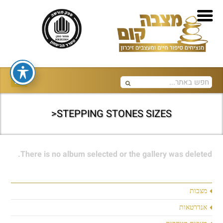
STEPPING STONES SIZES<
There is no album selected or the gallery was deleted.
מצבות
אנדרטאות