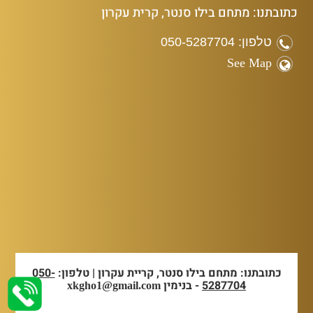
כתובתנו: מתחם בילו סנטר, קרית עקרון
טלפון: 050-5287704
See Map
כתובתנו: מתחם בילו סנטר, קריית עקרון | טלפון:
050-
5287704
- בנימין
xkgho1@gmail.com