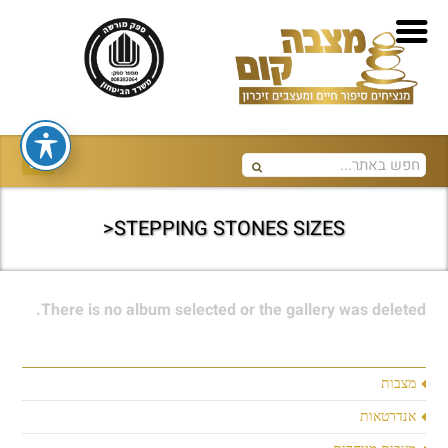
STEPPING STONES SIZES<
There is no album selected or the gallery was deleted.
מצבות
אנדרטאות