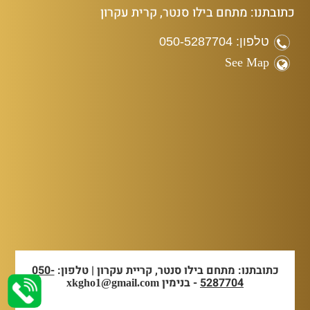
כתובתנו: מתחם בילו סנטר, קרית עקרון
טלפון: 050-5287704
See Map
כתובתנו: מתחם בילו סנטר, קריית עקרון | טלפון:
050-
5287704
- בנימין
xkgho1@gmail.com