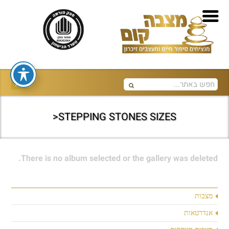
STEPPING STONES SIZES<
There is no album selected or the gallery was deleted.
מצבות
אנדרטאות