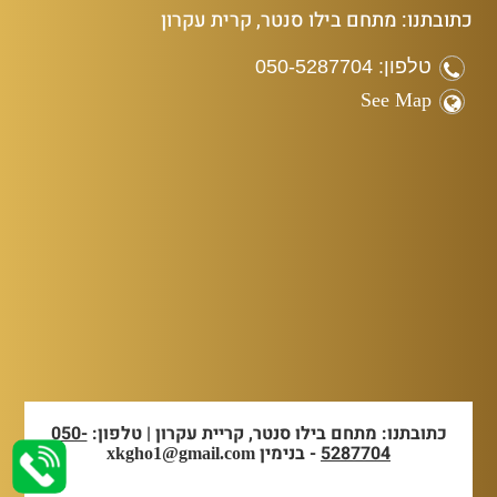
כתובתנו: מתחם בילו סנטר, קרית עקרון
טלפון: 050-5287704
See Map
כתובתנו: מתחם בילו סנטר, קריית עקרון | טלפון:
050-
5287704
- בנימין
xkgho1@gmail.com