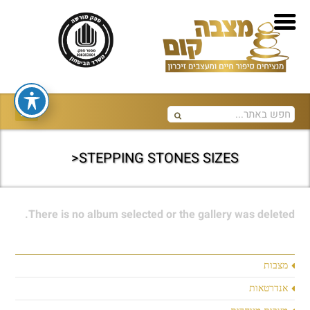
STEPPING STONES SIZES<
There is no album selected or the gallery was deleted.
מצבות
אנדרטאות