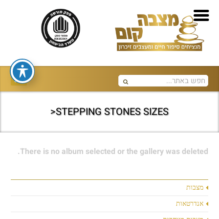
STEPPING STONES SIZES<
There is no album selected or the gallery was deleted.
מצבות
אנדרטאות