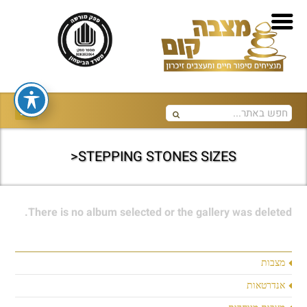
STEPPING STONES SIZES<
There is no album selected or the gallery was deleted.
מצבות
אנדרטאות