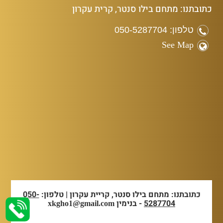
כתובתנו: מתחם בילו סנטר, קרית עקרון
טלפון: 050-5287704
See Map
כתובתנו: מתחם בילו סנטר, קריית עקרון | טלפון:
050-
5287704
- בנימין
xkgho1@gmail.com