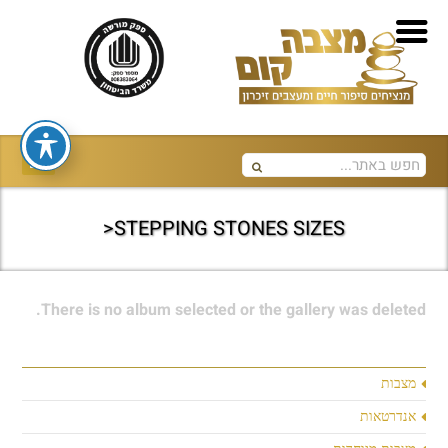
STEPPING STONES SIZES<
There is no album selected or the gallery was deleted.
מצבות
אנדרטאות