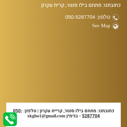
כתובתנו: מתחם בילו סנטר, קרית עקרון
טלפון: 050-5287704
See Map
כתובתנו: מתחם בילו סנטר, קריית עקרון | טלפון:
050-
5287704
- בנימין
xkgho1@gmail.com