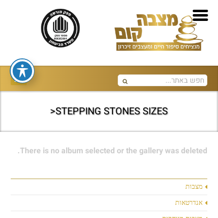
STEPPING STONES SIZES<
There is no album selected or the gallery was deleted.
מצבות
אנדרטאות