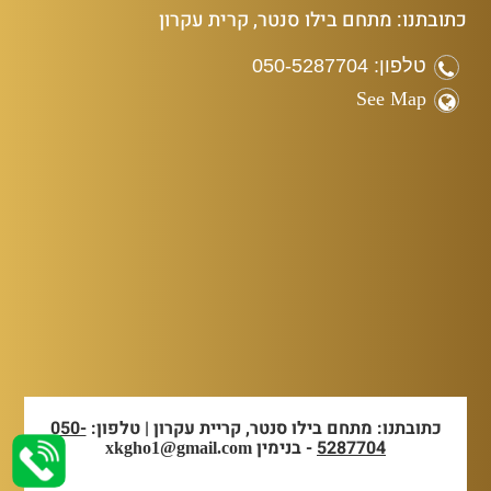
כתובתנו: מתחם בילו סנטר, קרית עקרון
טלפון: 050-5287704
See Map
כתובתנו: מתחם בילו סנטר, קריית עקרון | טלפון:
050-
5287704
- בנימין
xkgho1@gmail.com