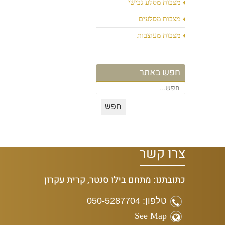
מצבות מסלע גבישי
מצבות מסלעים
מצבות מעוצבות
חפש באתר
צרו קשר
כתובתנו: מתחם בילו סנטר, קרית עקרון
טלפון: 050-5287704
See Map