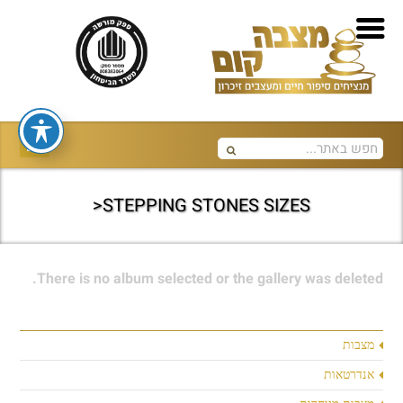
STEPPING STONES SIZES<
There is no album selected or the gallery was deleted.
מצבות
אנדרטאות