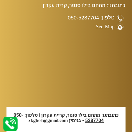
כתובתנו: מתחם בילו סנטר, קרית עקרון
טלפון: 050-5287704
See Map
כתובתנו: מתחם בילו סנטר, קריית עקרון | טלפון:
050-
5287704
- בנימין
xkgho1@gmail.com