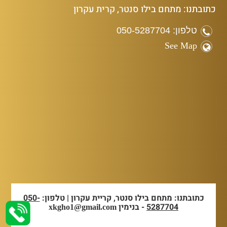
כתובתנו: מתחם בילו סנטר, קרית עקרון
טלפון: 050-5287704
See Map
כתובתנו: מתחם בילו סנטר, קריית עקרון | טלפון:
050-
5287704
- בנימין
xkgho1@gmail.com