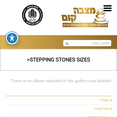
STEPPING STONES SIZES<
There is no album selected or the gallery was deleted.
מצבות
אנדרטאות