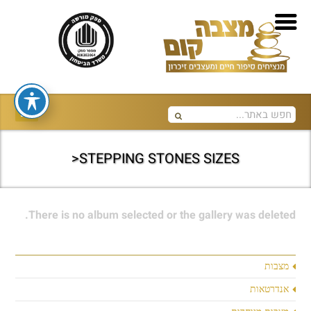
STEPPING STONES SIZES<
There is no album selected or the gallery was deleted.
מצבות
אנדרטאות