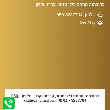
כתובתנו: מתחם בילו סנטר, קרית עקרון
טלפון: 050-5287704
See Map
כתובתנו: מתחם בילו סנטר, קריית עקרון | טלפון:
050-
5287704
- בנימין
xkgho1@gmail.com