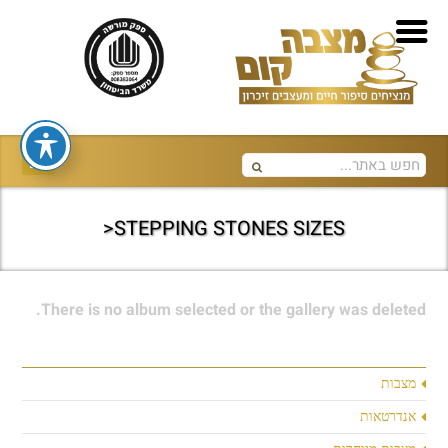
STEPPING STONES SIZES<
There is no album selected or the gallery was deleted.
מצבות
אנדרטאות