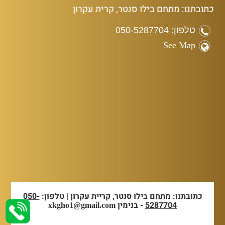
כתובתנו: מתחם בילו סנטר, קרית עקרון
טלפון: 050-5287704
See Map
כתובתנו: מתחם בילו סנטר, קריית עקרון | טלפון:
050-
5287704
- בנימין
xkgho1@gmail.com