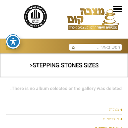
STEPPING STONES SIZES<
There is no album selected or the gallery was deleted.
מצבות
אנדרטאות