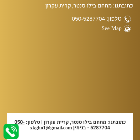
כתובתנו: מתחם בילו סנטר, קרית עקרון
טלפון: 050-5287704
See Map
כתובתנו: מתחם בילו סנטר, קריית עקרון | טלפון:
050-
5287704
- בנימין
xkgho1@gmail.com