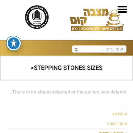
STEPPING STONES SIZES<
There is no album selected or the gallery was deleted.
מצבות
אנדרטאות