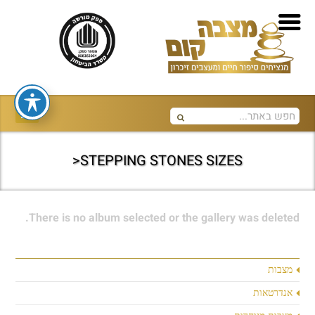
STEPPING STONES SIZES<
There is no album selected or the gallery was deleted.
מצבות
אנדרטאות