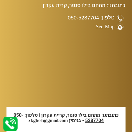
כתובתנו: מתחם בילו סנטר, קרית עקרון
טלפון: 050-5287704
See Map
כתובתנו: מתחם בילו סנטר, קריית עקרון | טלפון:
050-
5287704
- בנימין
xkgho1@gmail.com