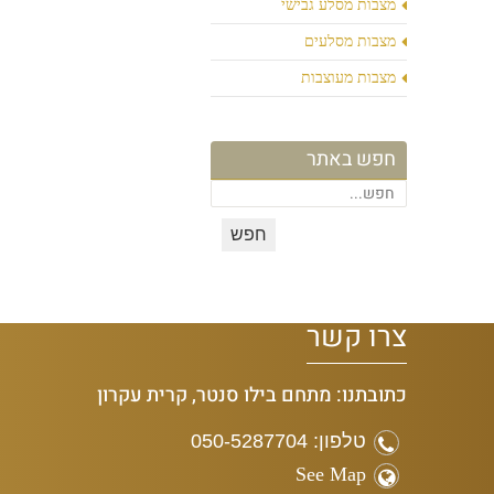
מצבות מסלע גבישי
מצבות מסלעים
מצבות מעוצבות
חפש באתר
צרו קשר
כתובתנו: מתחם בילו סנטר, קרית עקרון
טלפון: 050-5287704
See Map