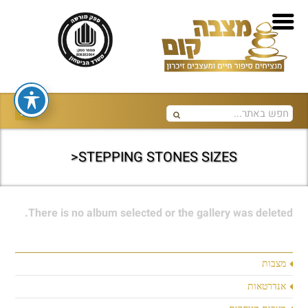
STEPPING STONES SIZES<
There is no album selected or the gallery was deleted.
מצבות
אנדרטאות