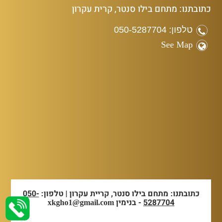
כתובתנו: מתחם בילו סנטר, קרית עקרון
טלפון: 050-5287704
See Map
כתובתנו: מתחם בילו סנטר, קריית עקרון | טלפון:
050-
5287704
- בנימין
xkgho1@gmail.com