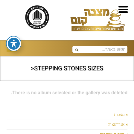
STEPPING STONES SIZES<
There is no album selected or the gallery was deleted.
מצבות
אנדרטאות