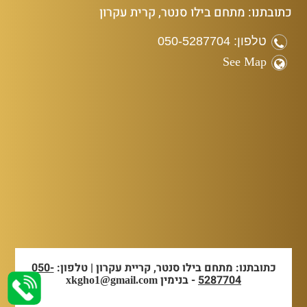
כתובתנו: מתחם בילו סנטר, קרית עקרון
טלפון: 050-5287704
See Map
כתובתנו: מתחם בילו סנטר, קריית עקרון | טלפון:
050-
5287704
- בנימין
xkgho1@gmail.com