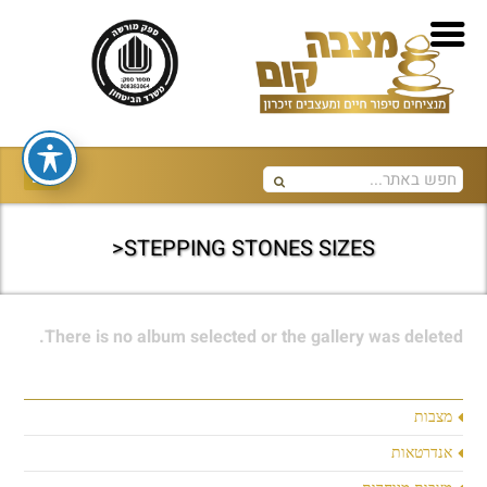
STEPPING STONES SIZES<
There is no album selected or the gallery was deleted.
מצבות
אנדרטאות