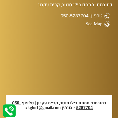
כתובתנו: מתחם בילו סנטר, קרית עקרון
טלפון: 050-5287704
See Map
כתובתנו: מתחם בילו סנטר, קריית עקרון | טלפון:
050-
5287704
- בנימין
xkgho1@gmail.com