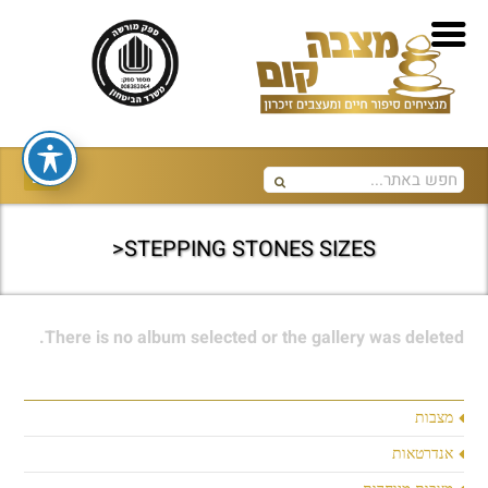
STEPPING STONES SIZES<
There is no album selected or the gallery was deleted.
מצבות
אנדרטאות