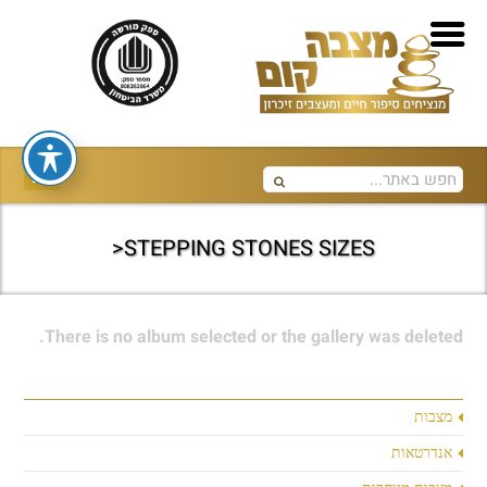
STEPPING STONES SIZES<
There is no album selected or the gallery was deleted.
מצבות
אנדרטאות