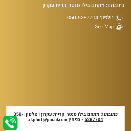
כתובתנו: מתחם בילו סנטר, קרית עקרון
טלפון: 050-5287704
See Map
כתובתנו: מתחם בילו סנטר, קריית עקרון | טלפון:
050-
5287704
- בנימין
xkgho1@gmail.com